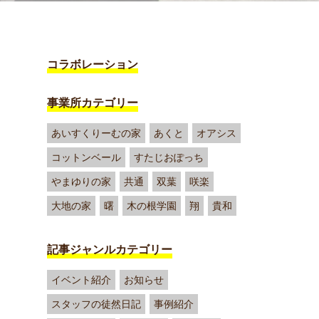
コラボレーション
事業所カテゴリー
あいすくりーむの家
あくと
オアシス
コットンベール
すたじおぽっち
やまゆりの家
共通
双葉
咲楽
大地の家
曙
木の根学園
翔
貴和
記事ジャンルカテゴリー
イベント紹介
お知らせ
スタッフの徒然日記
事例紹介