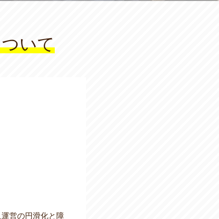
について
人運営の円滑化と障