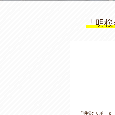
「明桜
「明桜会サポータ