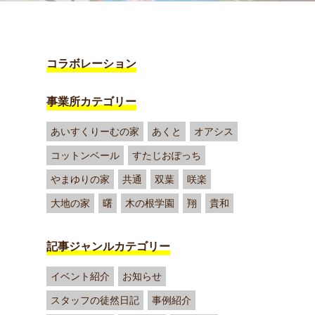
コラボレーション
事業所カテゴリー
あいすくりーむの家
あくと
オアシス
コットンベール
すたじおぽっち
やまゆりの家
共通
双葉
咲楽
大地の家
曙
木の根学園
翔
貴和
記事ジャンルカテゴリー
イベント紹介
お知らせ
スタッフの徒然日記
事例紹介