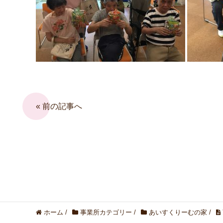
« 前の記事へ
ホーム
/
事業所カテゴリー
/
あいすくりーむの家
/