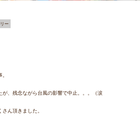
リー
事。
たが、残念ながら台風の影響で中止。。。（涙
くさん頂きました。