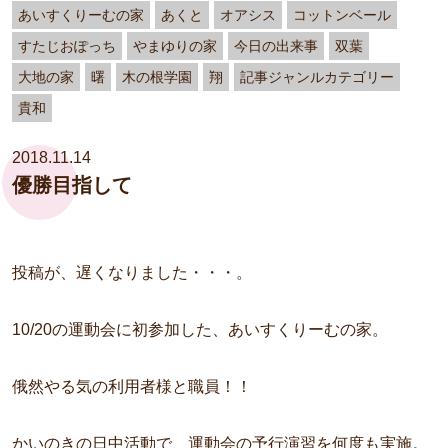
あいすくりーむの家
あくと
オアシス
コットンベール
すたじおぽっち
やまゆりの家
今日の出来事
双葉
大地の家
曙
木の根学園
翔
記事ジャンルカテゴリー
貴和
2018.11.14
優勝目指して
投稿が、遅くなりました・・・。
10/20の運動会に初参加した、あいすくりーむの家。
俄然やる気の利用者様と職員！！
かいのきの日中活動で、運動会の予行演習を何度も実施。