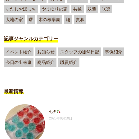
すたじおぽっち
やまゆりの家
共通
双葉
咲楽
大地の家
曙
木の根学園
翔
貴和
記事ジャンルカテゴリー
イベント紹介
お知らせ
スタッフの徒然日記
事例紹介
今日の出来事
商品紹介
職員紹介
最新情報
七夕
2026年8月10日