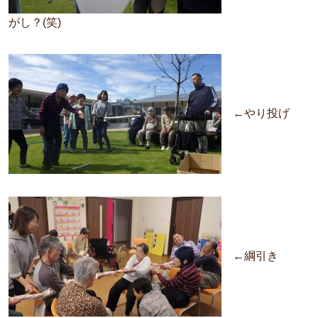
がし？(笑)
←やり投げ
←綱引き