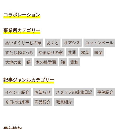
コラボレーション
事業所カテゴリー
あいすくりーむの家
あくと
オアシス
コットンベール
すたじおぽっち
やまゆりの家
共通
双葉
咲楽
大地の家
曙
木の根学園
翔
貴和
記事ジャンルカテゴリー
イベント紹介
お知らせ
スタッフの徒然日記
事例紹介
今日の出来事
商品紹介
職員紹介
最新情報