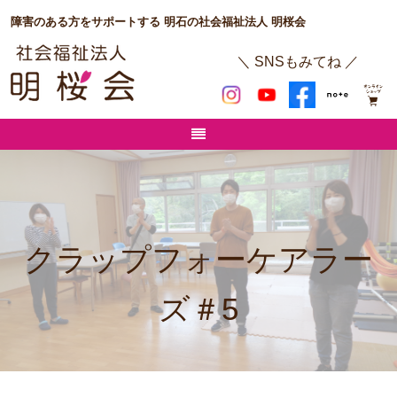
障害のある方をサポートする 明石の社会福祉法人 明桜会
＼ SNSもみてね ／
クラップフォーケアラー
ズ＃5