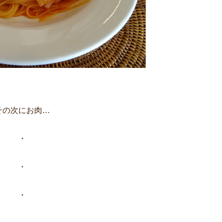
その次にお肉…
・
・
・