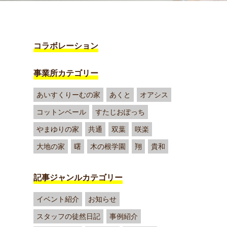
コラボレーション
事業所カテゴリー
あいすくりーむの家
あくと
オアシス
コットンベール
すたじおぽっち
やまゆりの家
共通
双葉
咲楽
大地の家
曙
木の根学園
翔
貴和
記事ジャンルカテゴリー
イベント紹介
お知らせ
スタッフの徒然日記
事例紹介