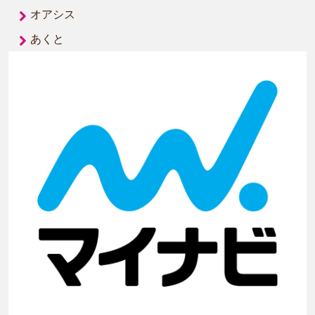
オアシス
あくと