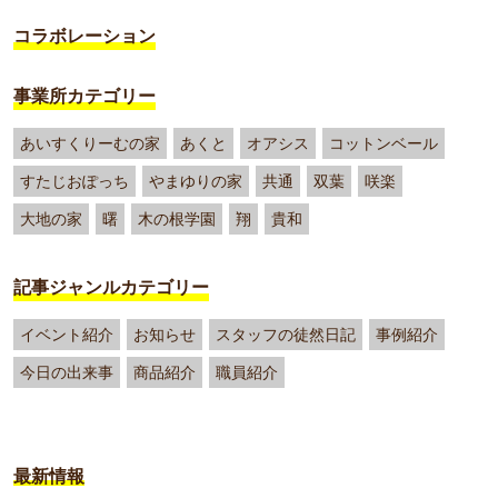
コラボレーション
事業所カテゴリー
あいすくりーむの家
あくと
オアシス
コットンベール
すたじおぽっち
やまゆりの家
共通
双葉
咲楽
大地の家
曙
木の根学園
翔
貴和
記事ジャンルカテゴリー
イベント紹介
お知らせ
スタッフの徒然日記
事例紹介
今日の出来事
商品紹介
職員紹介
最新情報