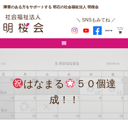
障害のある方をサポートする 明石の社会福祉法人 明桜会
＼ SNSもみてね ／
はなまる
５０個達
成！！