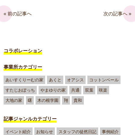
« 前の記事へ
次の記事へ »
コラボレーション
事業所カテゴリー
あいすくりーむの家
あくと
オアシス
コットンベール
すたじおぽっち
やまゆりの家
共通
双葉
咲楽
大地の家
曙
木の根学園
翔
貴和
記事ジャンルカテゴリー
イベント紹介
お知らせ
スタッフの徒然日記
事例紹介