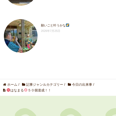
願いごと叶うかな
2026年7月25日
ホーム
/
記事ジャンルカテゴリー
/
今日の出来事
/
はなまる
５０個達成！！