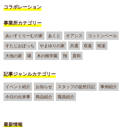
コラボレーション
事業所カテゴリー
あいすくりーむの家
あくと
オアシス
コットンベール
すたじおぽっち
やまゆりの家
共通
双葉
咲楽
大地の家
曙
木の根学園
翔
貴和
記事ジャンルカテゴリー
イベント紹介
お知らせ
スタッフの徒然日記
事例紹介
今日の出来事
商品紹介
職員紹介
最新情報