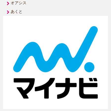
オアシス
あくと