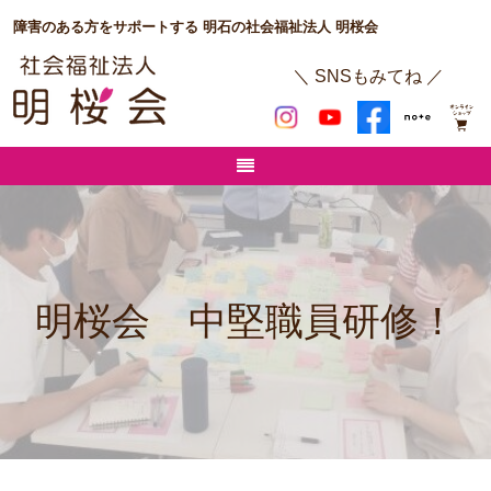
障害のある方をサポートする 明石の社会福祉法人 明桜会
＼ SNSもみてね ／
明桜会 中堅職員研修！