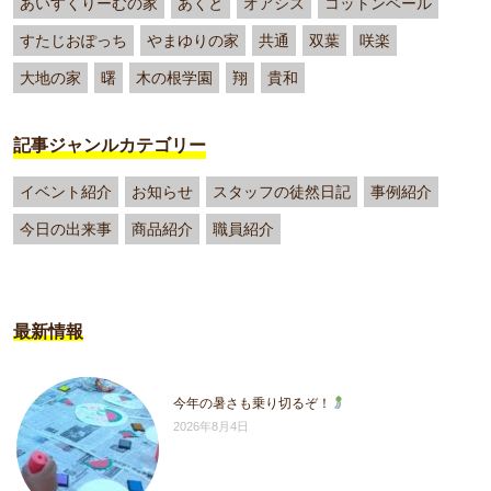
あいすくりーむの家
あくと
オアシス
コットンベール
すたじおぽっち
やまゆりの家
共通
双葉
咲楽
大地の家
曙
木の根学園
翔
貴和
記事ジャンルカテゴリー
イベント紹介
お知らせ
スタッフの徒然日記
事例紹介
今日の出来事
商品紹介
職員紹介
最新情報
今年の暑さも乗り切るぞ！
2026年8月4日