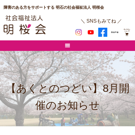
障害のある方をサポートする 明石の社会福祉法人 明桜会
＼ SNSもみてね ／
【あくとのつどい】8月開
催のお知らせ