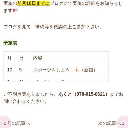
実施の
前月10日までに
ブログにて実施の詳細をお知らせし
ます
ブログを見て、準備等を確認の上ご参加下さい。
予定表
月
日
内容
10
5
スポーツをしよう！
（新館）
1
11
バーベキュー
3
8
ボウリング大会
ご不明点等ありましたら、
あくと（078-915-0621）
までお
問い合わせください。
« 前の記事へ
次の記事へ »