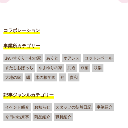
コラボレーション
事業所カテゴリー
あいすくりーむの家
あくと
オアシス
コットンベール
すたじおぽっち
やまゆりの家
共通
双葉
咲楽
大地の家
曙
木の根学園
翔
貴和
記事ジャンルカテゴリー
イベント紹介
お知らせ
スタッフの徒然日記
事例紹介
今日の出来事
商品紹介
職員紹介