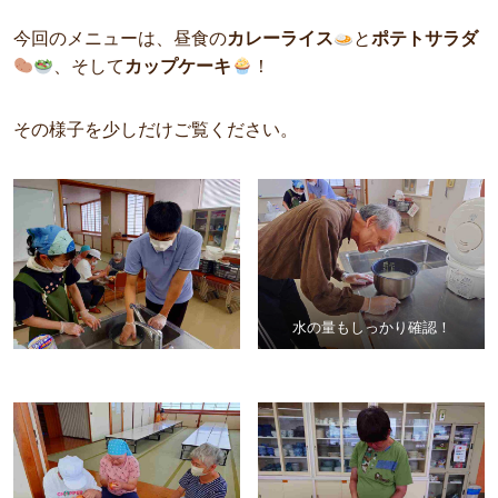
今回のメニューは、昼食の
カレーライス
と
ポテトサラダ
、そして
カップケーキ
！
その様子を少しだけご覧ください。
水の量もしっかり確認！