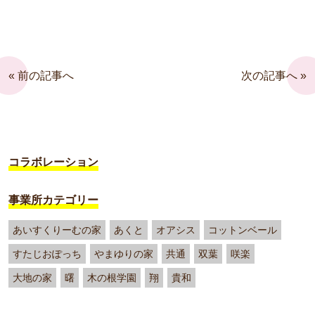
« 前の記事へ
次の記事へ »
コラボレーション
事業所カテゴリー
あいすくりーむの家
あくと
オアシス
コットンベール
すたじおぽっち
やまゆりの家
共通
双葉
咲楽
大地の家
曙
木の根学園
翔
貴和