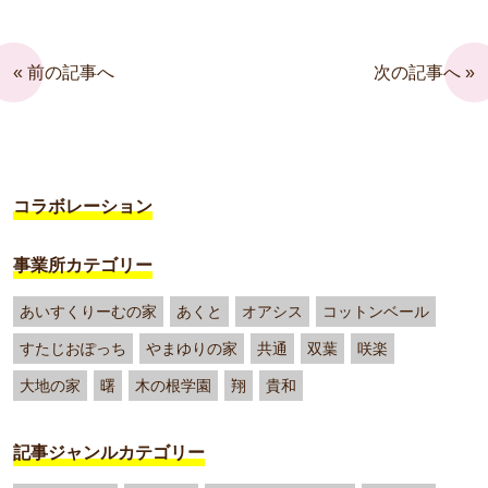
« 前の記事へ
次の記事へ »
コラボレーション
事業所カテゴリー
あいすくりーむの家
あくと
オアシス
コットンベール
すたじおぽっち
やまゆりの家
共通
双葉
咲楽
大地の家
曙
木の根学園
翔
貴和
記事ジャンルカテゴリー