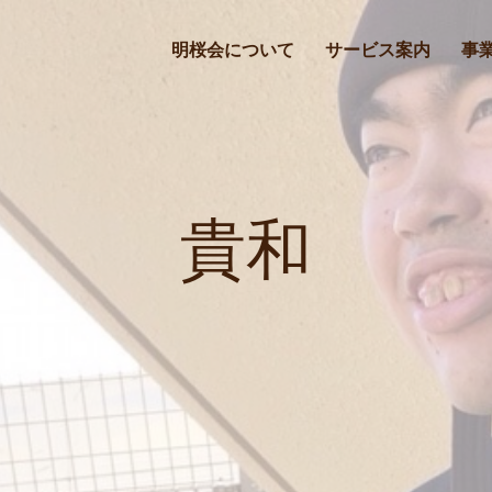
明桜会について
サービス案内
事
貴和