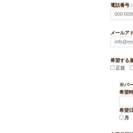
電話番号 :
メールアド
希望する雇
正規
※パ
希望
希望
月