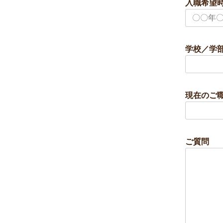
入職希望時
学校／学部
現在のご職
ご質問