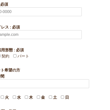
 必須
レス : 必須
用形態 : 必須
契約
パート
ート希望の方
時間
日
火
水
木
金
土
日