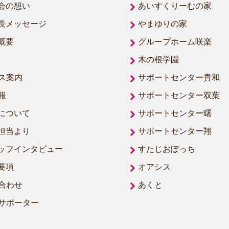
会の想い
あいすくりーむの家
長メッセージ
やまゆりの家
概要
グループホーム咲楽
木の根学園
ス案内
サポートセンター貴和
報
サポートセンター双葉
について
サポートセンター曙
担当より
サポートセンター翔
ッフインタビュー
すたじおぽっち
要項
オアシス
合わせ
あくと
サポーター