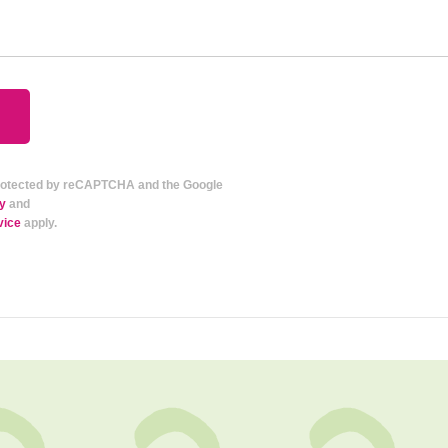
 protected by reCAPTCHA and the Google
cy
and
vice
apply.