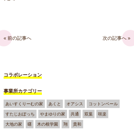
« 前の記事へ
次の記事へ »
コラボレーション
事業所カテゴリー
あいすくりーむの家
あくと
オアシス
コットンベール
すたじおぽっち
やまゆりの家
共通
双葉
咲楽
大地の家
曙
木の根学園
翔
貴和