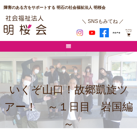
障害のある方をサポートする 明石の社会福祉法人 明桜会
＼ SNSもみてね ／
いくぞ山口！故郷凱旋ツ
アー！ ～１日目 岩国編
～