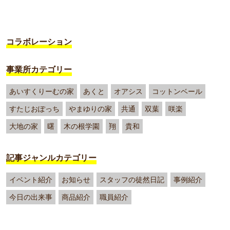
コラボレーション
事業所カテゴリー
あいすくりーむの家
あくと
オアシス
コットンベール
すたじおぽっち
やまゆりの家
共通
双葉
咲楽
大地の家
曙
木の根学園
翔
貴和
記事ジャンルカテゴリー
イベント紹介
お知らせ
スタッフの徒然日記
事例紹介
今日の出来事
商品紹介
職員紹介