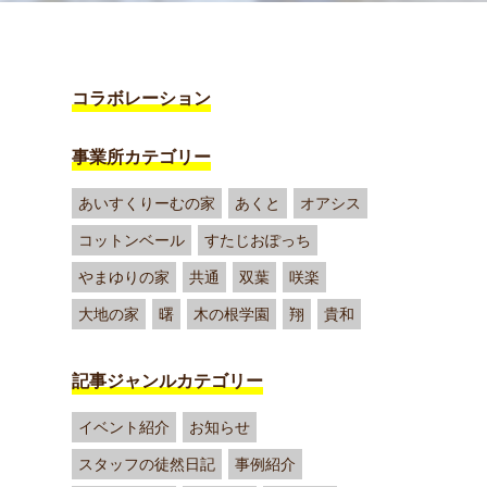
コラボレーション
事業所カテゴリー
あいすくりーむの家
あくと
オアシス
コットンベール
すたじおぽっち
やまゆりの家
共通
双葉
咲楽
大地の家
曙
木の根学園
翔
貴和
記事ジャンルカテゴリー
イベント紹介
お知らせ
スタッフの徒然日記
事例紹介