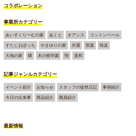
コラボレーション
事業所カテゴリー
あいすくりーむの家
あくと
オアシス
コットンベール
すたじおぽっち
やまゆりの家
共通
双葉
咲楽
大地の家
曙
木の根学園
翔
貴和
記事ジャンルカテゴリー
イベント紹介
お知らせ
スタッフの徒然日記
事例紹介
今日の出来事
商品紹介
職員紹介
最新情報