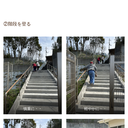
②階段を登る
慎重に・・
軽やかに・・