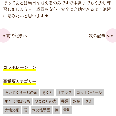
行ってあとは当日を迎えるのみです◎本番までもう少し練
習しましょう～！職員も安心・安全に介助できるよう練習
に励みたいと思います★
« 前の記事へ
次の記事へ »
コラボレーション
事業所カテゴリー
あいすくりーむの家
あくと
オアシス
コットンベール
すたじおぽっち
やまゆりの家
共通
双葉
咲楽
大地の家
曙
木の根学園
翔
貴和