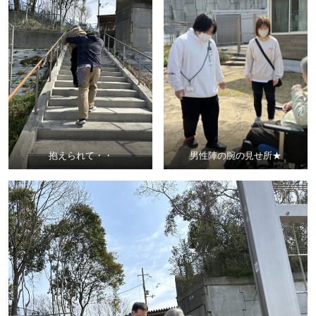
抱えられて・・
男性陣の腕の見せ所★