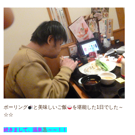
ボーリング
と美味しいご飯
を堪能した1日でした～
☆☆
続きまして、温泉
～～！！