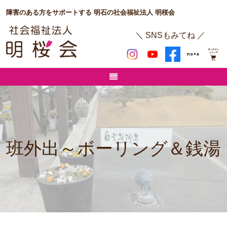
障害のある方をサポートする 明石の社会福祉法人 明桜会
＼ SNSもみてね ／
班外出～ボーリング＆銭湯