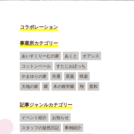
コラボレーション
事業所カテゴリー
あいすくりーむの家
あくと
オアシス
コットンベール
すたじおぽっち
やまゆりの家
共通
双葉
咲楽
大地の家
曙
木の根学園
翔
貴和
記事ジャンルカテゴリー
イベント紹介
お知らせ
スタッフの徒然日記
事例紹介