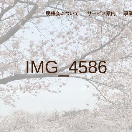
明桜会について
サービス案内
事
IMG_4586