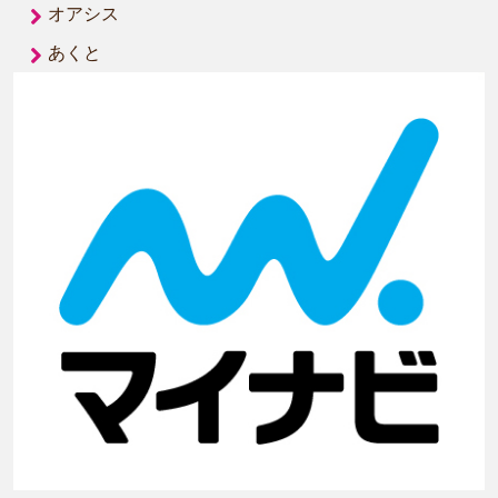
オアシス
あくと