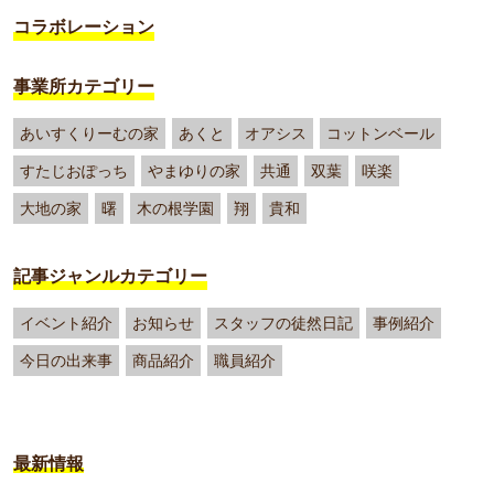
コラボレーション
事業所カテゴリー
あいすくりーむの家
あくと
オアシス
コットンベール
すたじおぽっち
やまゆりの家
共通
双葉
咲楽
大地の家
曙
木の根学園
翔
貴和
記事ジャンルカテゴリー
イベント紹介
お知らせ
スタッフの徒然日記
事例紹介
今日の出来事
商品紹介
職員紹介
最新情報