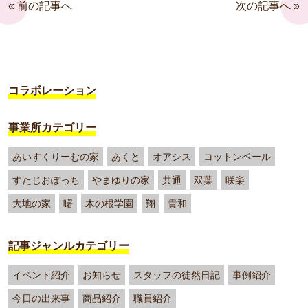
« 前の記事へ
次の記事へ »
コラボレーション
事業所カテゴリー
あいすくりーむの家
あくと
オアシス
コットンベール
すたじおぽっち
やまゆりの家
共通
双葉
咲楽
大地の家
曙
木の根学園
翔
貴和
記事ジャンルカテゴリー
イベント紹介
お知らせ
スタッフの徒然日記
事例紹介
今日の出来事
商品紹介
職員紹介